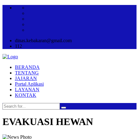
dinas.kebakaran@gmail.com
112
BERANDA
TENTANG
JAJARAN
Portal Aplikasi
LAYANAN
KONTAK
EVAKUASI HEWAN